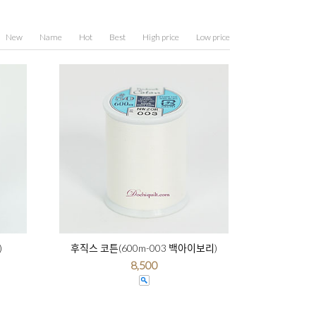
New
Name
Hot
Best
High price
Low price
)
후직스 코튼(600m-003 백아이보리)
8,500