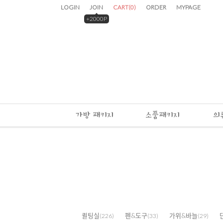
LOGIN
JOIN
CART
(
0
)
ORDER
MYPAGE
+2000P
가방 패키지
소품패키지
의
퀼팅실
펜&도구
가위&바늘
(226)
(33)
(29)