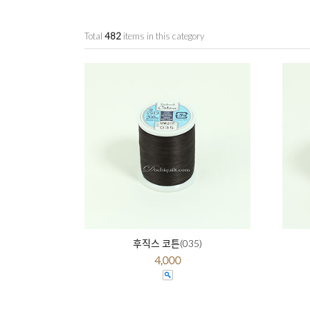
Total
482
items in this category
후직스 코튼(035)
4,000