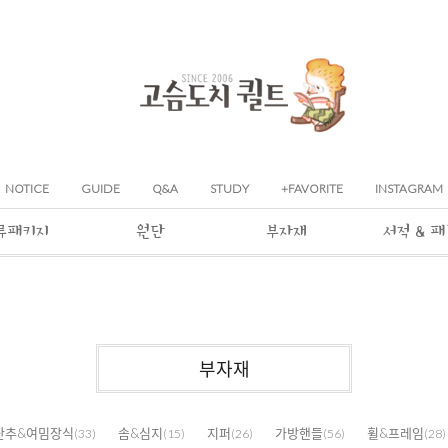
NOTICE
GUIDE
Q&A
STUDY
+FAVORITE
INSTAGRAM
류패키지
원단
부자재
서적 & 
부자재
단추&여밈장식
솜&심지
지퍼
가방핸들
휠&프레임
(33)
(15)
(26)
(56)
(28)