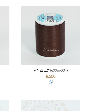
후직스 코튼(600m-034)
8,500