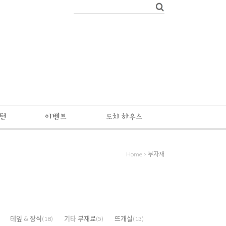
패턴
이벤트
도치 하우스
Home
>
부자재
테잎 & 장식
기타 부재료
뜨개실
(18)
(5)
(13)