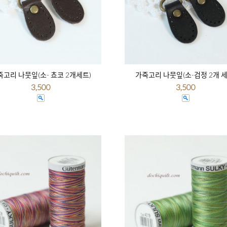
죽고리 나뭇잎(소- 쵸코 2개세트)
가죽고리 나뭇잎(소-검정 2개 세
3,500
3,500