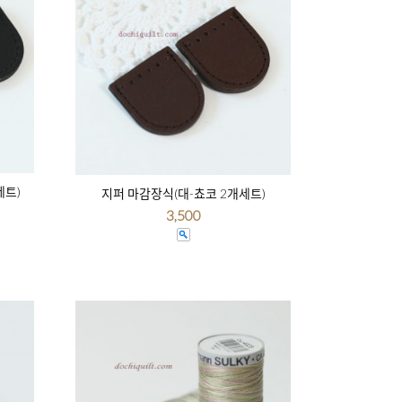
세트)
지퍼 마감장식(대-쵸코 2개세트)
3,500