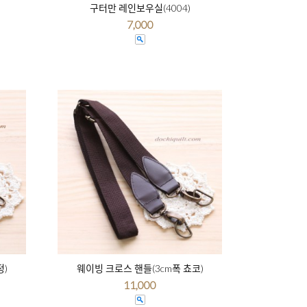
구터만 레인보우실(4004)
7,000
정)
웨이빙 크로스 핸들(3cm폭 쵸코)
11,000