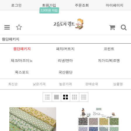
로그인
회원가입
주문조회
마이페이지
2,000원 적립
원단패키지
원단패키지
패치/커트지
프린트
체크/아즈미노
리넨/면마
자가드/찌르멘
옥스포드
국산원단
최신순
낮은가격
높은가격
판매순위
상품명