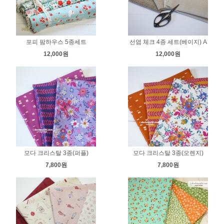
포피 팜하우스 5종세트
선염 체크 4종 세트(베이지) A
12,000원
12,000원
모다 크리스탈 3종(퍼플)
모다 크리스탈 3종(오렌지)
7,800원
7,800원