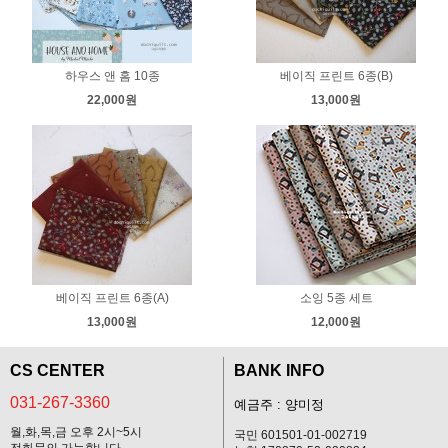
하우스 앤 홈 10종
베이직 프린트 6종(B)
22,000원
13,000원
베이직 프린트 6종(A)
소잉 5종 세트
13,000원
12,000원
CS CENTER
BANK INFO
031-267-3360
예금주 : 양미정
월,화,목,금 오후 2시~5시
국민 601501-01-002719