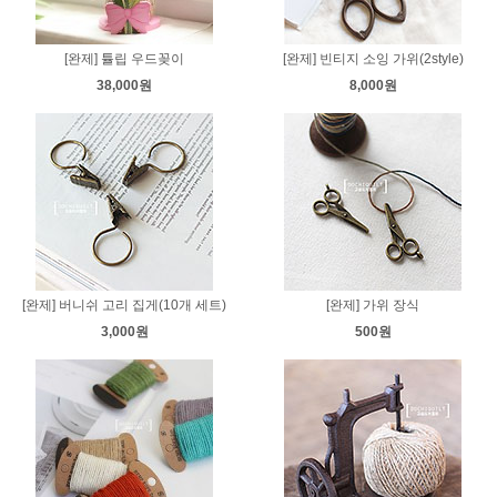
[완제] 튤립 우드꽂이
[완제] 빈티지 소잉 가위(2style)
38,000원
8,000원
[완제] 버니쉬 고리 집게(10개 세트)
[완제] 가위 장식
3,000원
500원