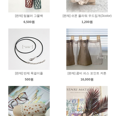
[완제] 텀블러 그물백
[완제] 쉬폰 플라워 우드집게(3color)
6,500원
1,200원
[완제] 반제 목걸이줄
[완제] 콤비 피스 포인트 커튼
500원
16,000원