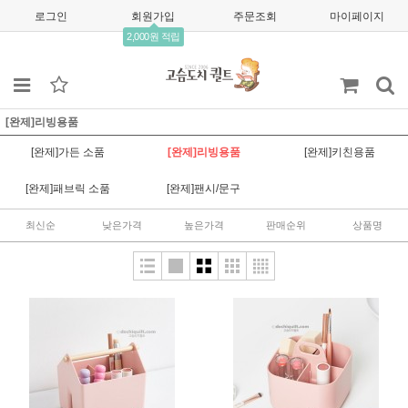
로그인
회원가입
주문조회
마이페이지
2,000원 적립
[완제]리빙용품
[완제]가든 소품
[완제]리빙용품
[완제]키친용품
[완제]패브릭 소품
[완제]팬시/문구
최신순
낮은가격
높은가격
판매순위
상품명