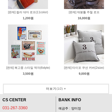
[완제] 컬러 대마 로프(11color)
[완제] 재봉틀 주철 로프
1,200원
16,000원
[완제] 복고풍 스타일 액자(6style)
[완제] 타이포 쿠션 커버(2size)
3,500원
9,000원
더보기
(
1
/
2
)
+
CS CENTER
BANK INFO
031-267-3360
예금주 : 양미정