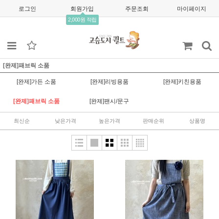
로그인
회원가입
주문조회
마이페이지
2,000원 적립
[완제]패브릭 소품
[완제]가든 소품
[완제]리빙용품
[완제]키친용품
[완제]패브릭 소품
[완제]팬시/문구
최신순
낮은가격
높은가격
판매순위
상품명