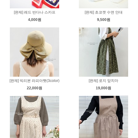
[완제] 레드 반다나 스카프
[완제] 초코캣 수면 안대
4,000원
9,500원
[완제] 빅리본 라피아햇(3color)
[완제] 로지 앞치마
22,000원
19,000원