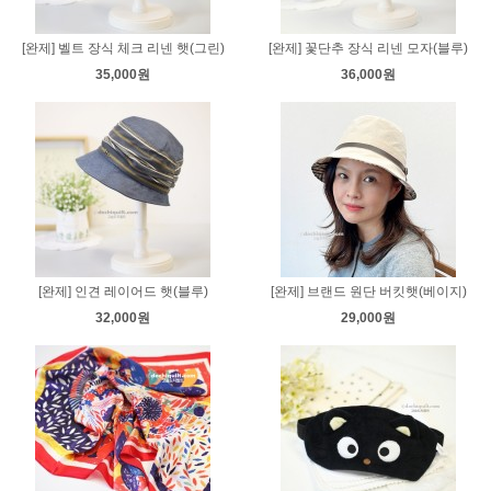
[완제] 벨트 장식 체크 리넨 햇(그린)
[완제] 꽃단추 장식 리넨 모자(블루)
35,000원
36,000원
[완제] 인견 레이어드 햇(블루)
[완제] 브랜드 원단 버킷햇(베이지)
32,000원
29,000원