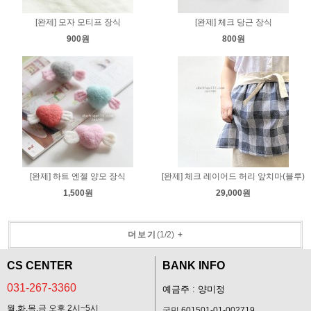
[완제] 모자 모티프 장식
[완제] 체크 당근 장식
900원
800원
[완제] 하트 엔젤 양모 장식
[완제] 체크 레이어드 허리 앞치마(블루)
1,500원
29,000원
더보기
(
1
/
2
)
+
CS CENTER
BANK INFO
031-267-3360
예금주 : 양미정
월,화,목,금 오후 2시~5시
국민 601501-01-002719