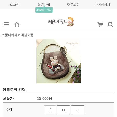
로그인
회원가입
주문조회
마이페이지
2,000원 적립
소품패키지
>
패션소품
연필토끼 키링
상품가
15,000
원
수량
+1
-1