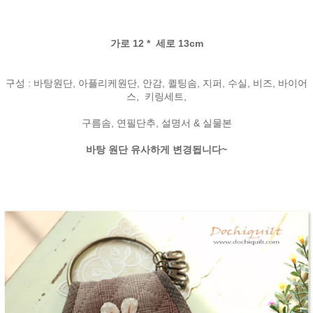
가로 12 * 세로 13cm
구성 : 바탕원단, 아플리케원단, 안감, 퀼팅솜, 지퍼, 수실, 비즈, 바이어
스, 키링세트,
구름솜, 연필단추, 설명서 & 실물본
바탕 원단 유사하게 변경됩니다~