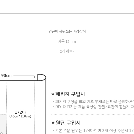
면끈에 끼워쓰는 마감장식
지름 15mm
2개 세트~