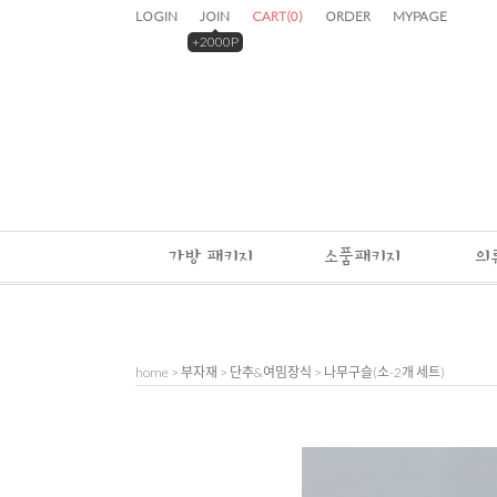
LOGIN
JOIN
CART
(
0
)
ORDER
MYPAGE
+2000P
가방 패키지
소품패키지
의
home
>
부자재
>
단추&여밈장식
> 나무구슬(소-2개 세트)