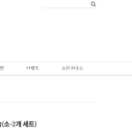
패턴
이벤트
도치 하우스
(소-2개 세트)