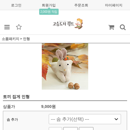
로그인
회원가입
주문조회
마이페이지
2,000원 적립
소품패키지
>
인형
토끼 집게 인형
상품가
9,000
원
솜 추가