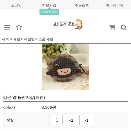
로그인
회원가입
주문조회
마이페이지
2,000원 적립
서적 & 패턴
>
패턴방
>
소품 패턴
검은 양 동전지갑(패턴)
상품가
3,500
원
수량
+1
-1