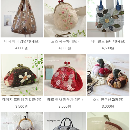
테디 베어 양면백(패턴)
로즈 파우치(패턴)
에머랄드 숄더백(패턴)
4,000원
4,000원
4,500원
데이지 프레임 지갑(패턴)
레드 헥사 파우치(패턴)
호박 핀쿠션 2(패턴)
3,500원
3,500원
3,000원