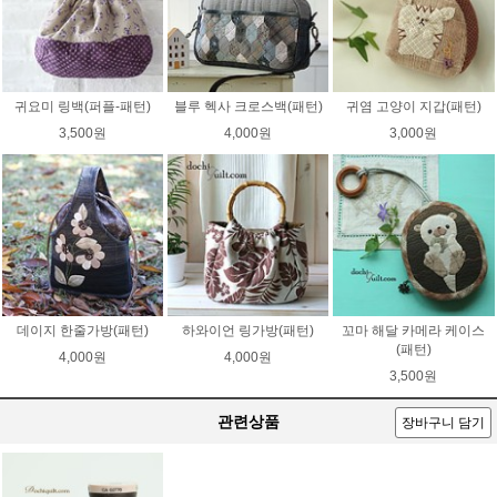
귀요미 링백(퍼플-패턴)
블루 헥사 크로스백(패턴)
귀염 고양이 지갑(패턴)
3,500원
4,000원
3,000원
데이지 한줄가방(패턴)
하와이언 링가방(패턴)
꼬마 해달 카메라 케이스
(패턴)
4,000원
4,000원
3,500원
관련상품
장바구니 담기