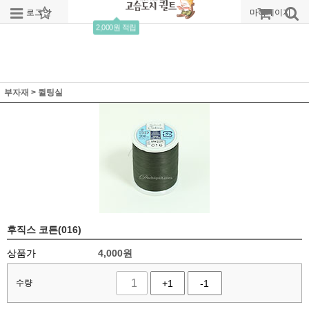
로그인
회원가입
주문조회
마이페이지
2,000원 적립
부자재
>
퀼팅실
후직스 코튼(016)
상품가
4,000
원
수량
+1
-1