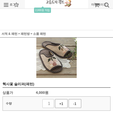
로그인
회원가입
주문조회
마이페이지
2,000원 적립
서적 & 패턴
>
패턴방
>
소품 패턴
헥사꽃 슬리퍼(패턴)
상품가
4,000
원
수량
+1
-1