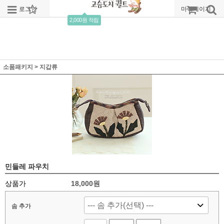
로그인
회원가입
주문조회
마이페이지
2,000원 적립
소품패키지
>
지갑류
민들레 파우치
상품가
18,000
원
솜 추가