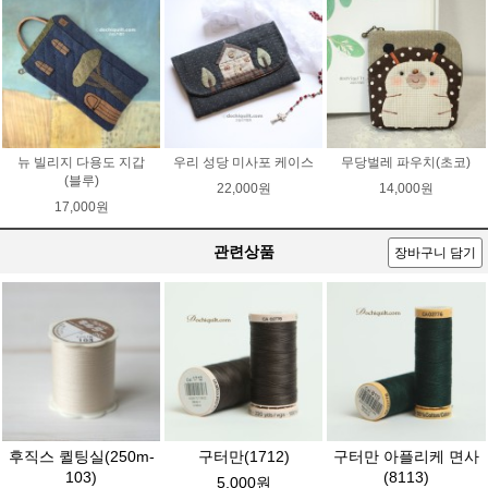
뉴 빌리지 다용도 지갑
우리 성당 미사포 케이스
무당벌레 파우치(초코)
(블루)
22,000원
14,000원
17,000원
관련상품
장바구니 담기
후직스 퀼팅실(250m-
구터만(1712)
구터만 아플리케 면사
103)
(8113)
5,000원