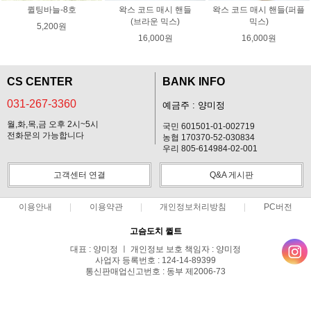
퀼팅바늘-8호
왁스 코드 매시 핸들
왁스 코드 매시 핸들(퍼플
(브라운 믹스)
믹스)
5,200원
16,000원
16,000원
CS CENTER
BANK INFO
031-267-3360
예금주 : 양미정
월,화,목,금 오후 2시~5시
국민 601501-01-002719
전화문의 가능합니다
농협 170370-52-030834
우리 805-614984-02-001
고객센터 연결
Q&A 게시판
이용안내
이용약관
개인정보처리방침
PC버전
고슴도치 퀼트
대표 : 양미정 ㅣ 개인정보 보호 책임자 : 양미정
사업자 등록번호 : 124-14-89399
통신판매업신고번호 : 동부 제2006-73
전화 : 031-267-3360 ㅣ 팩스 : 031-287-3360
주소 : 경기도 용인시 기흥구 한보라2로 47-31 고슴도치 하우스