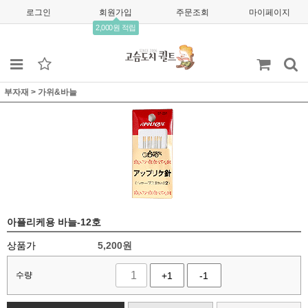
로그인
회원가입
주문조회
마이페이지
2,000원 적립
부자재
>
가위&바늘
아플리케용 바늘-12호
상품가
5,200
원
수량
+1
-1