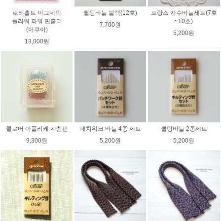
로리홀트 마그네틱
퀼팅바늘 블랙(12호)
프랑스 자수바늘세트(7호
플라워 파워 핀홀더
~10호)
7,700원
(아쿠아)
5,200원
13,000원
클로버 아플리케 시침핀
패치워크 바늘 4종 세트
퀼팅바늘 2종세트
9,300원
5,200원
5,200원