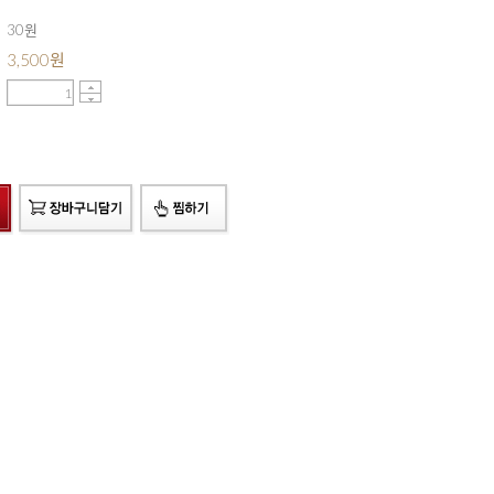
30원
3,500
원