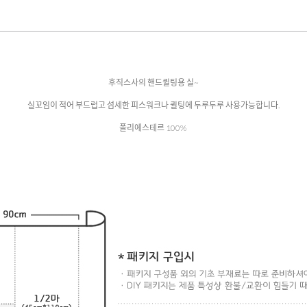
후직스사의 핸드퀼팅용 실~
실꼬임이 적어 부드럽고 섬세한 피스워크나 퀼팅에 두루두루 사용가능합니다.
폴리에스테르 100%