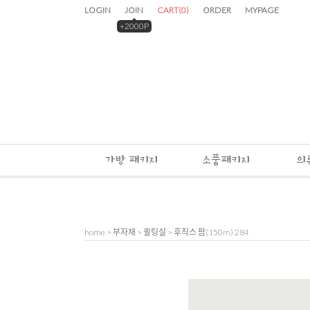
LOGIN
JOIN
CART
(
0
)
ORDER
MYPAGE
+2000P
가방 패키지
소품패키지
의
home
>
부자재
>
퀼팅실
> 후직스 팜(150m) 284