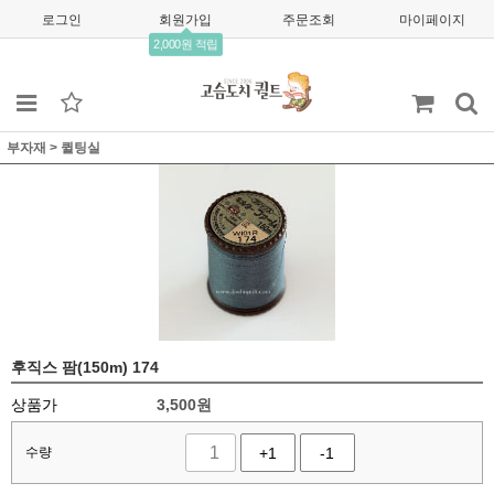
로그인
회원가입
주문조회
마이페이지
2,000원 적립
부자재
>
퀼팅실
후직스 팜(150m) 174
상품가
3,500
원
수량
+1
-1