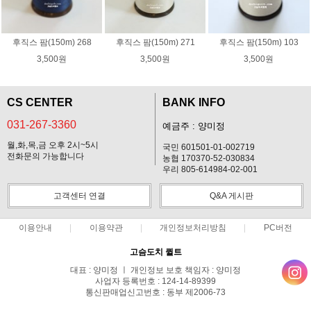
후직스 팜(150m) 268
후직스 팜(150m) 271
후직스 팜(150m) 103
3,500원
3,500원
3,500원
CS CENTER
BANK INFO
031-267-3360
예금주 : 양미정
월,화,목,금 오후 2시~5시
국민 601501-01-002719
전화문의 가능합니다
농협 170370-52-030834
우리 805-614984-02-001
고객센터 연결
Q&A 게시판
이용안내
이용약관
개인정보처리방침
PC버전
고슴도치 퀼트
대표 : 양미정 ㅣ 개인정보 보호 책임자 : 양미정
사업자 등록번호 : 124-14-89399
통신판매업신고번호 : 동부 제2006-73
전화 : 031-267-3360 ㅣ 팩스 : 031-287-3360