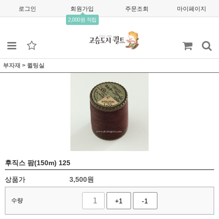
로그인
회원가입
주문조회
마이페이지
2,000원 적립
부자재
>
퀼팅실
후직스 팜(150m) 125
상품가
3,500
원
수량
+1
-1