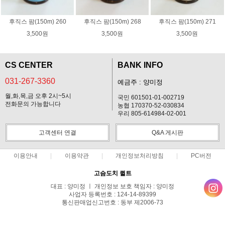
후직스 팜(150m) 260
후직스 팜(150m) 268
후직스 팜(150m) 271
3,500원
3,500원
3,500원
CS CENTER
BANK INFO
031-267-3360
예금주 : 양미정
월,화,목,금 오후 2시~5시
국민 601501-01-002719
전화문의 가능합니다
농협 170370-52-030834
우리 805-614984-02-001
고객센터 연결
Q&A 게시판
이용안내
이용약관
개인정보처리방침
PC버전
고슴도치 퀼트
대표 : 양미정 ㅣ 개인정보 보호 책임자 : 양미정
사업자 등록번호 : 124-14-89399
통신판매업신고번호 : 동부 제2006-73
전화 : 031-267-3360 ㅣ 팩스 : 031-287-3360
주소 : 경기도 용인시 기흥구 한보라2로 47-31 고슴도치 하우스