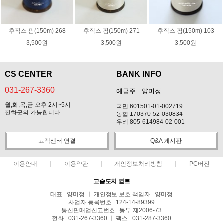
후직스 팜(150m) 268
후직스 팜(150m) 271
후직스 팜(150m) 103
3,500원
3,500원
3,500원
CS CENTER
BANK INFO
031-267-3360
예금주 : 양미정
월,화,목,금 오후 2시~5시
국민 601501-01-002719
전화문의 가능합니다
농협 170370-52-030834
우리 805-614984-02-001
고객센터 연결
Q&A 게시판
이용안내
이용약관
개인정보처리방침
PC버전
고슴도치 퀼트
대표 : 양미정 ㅣ 개인정보 보호 책임자 : 양미정
사업자 등록번호 : 124-14-89399
통신판매업신고번호 : 동부 제2006-73
전화 : 031-267-3360 ㅣ 팩스 : 031-287-3360