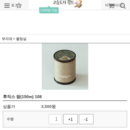
로그인
회원가입
주문조회
마이페이지
2,000원 적립
부자재
>
퀼팅실
후직스 팜(150m) 108
상품가
3,500
원
수량
+1
-1