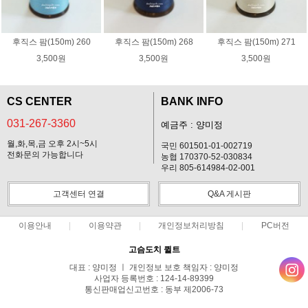
후직스 팜(150m) 260
후직스 팜(150m) 268
후직스 팜(150m) 271
3,500원
3,500원
3,500원
CS CENTER
BANK INFO
031-267-3360
예금주 : 양미정
월,화,목,금 오후 2시~5시
국민 601501-01-002719
전화문의 가능합니다
농협 170370-52-030834
우리 805-614984-02-001
고객센터 연결
Q&A 게시판
이용안내
이용약관
개인정보처리방침
PC버전
고슴도치 퀼트
대표 : 양미정 ㅣ 개인정보 보호 책임자 : 양미정
사업자 등록번호 : 124-14-89399
통신판매업신고번호 : 동부 제2006-73
전화 : 031-267-3360 ㅣ 팩스 : 031-287-3360