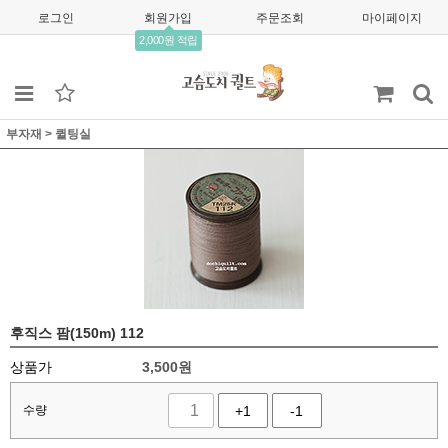
로그인
회원가입
주문조회
마이페이지
2,000원 적립
부자재
>
퀼팅실
후직스 팜(150m) 112
상품가
3,500
원
수량
+1
-1