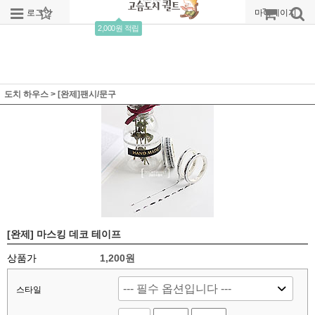
로그인
회원가입
주문조회
마이페이지
2,000원 적립
도치 하우스
>
[완제]팬시/문구
[완제] 마스킹 데코 테이프
상품가
1,200원
스타일