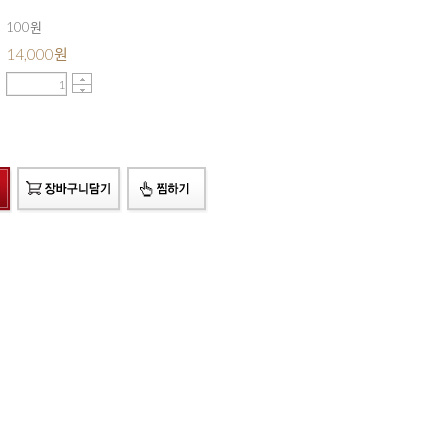
100원
14,000
원