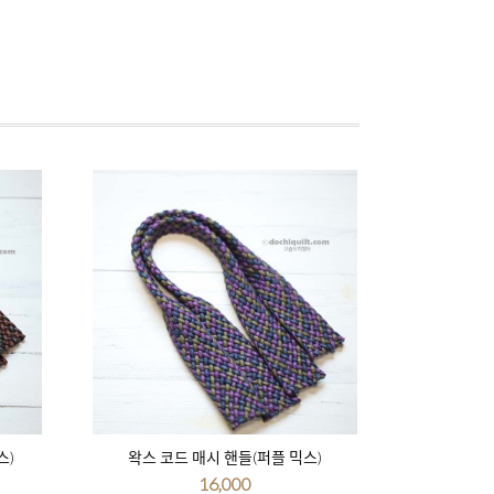
스)
왁스 코드 매시 핸들(퍼플 믹스)
16,000