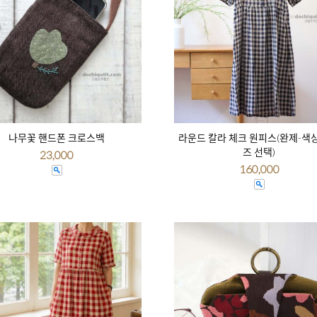
나무꽃 핸드폰 크로스백
라운드 칼라 체크 원피스(완제-색
즈 선택)
23,000
160,000