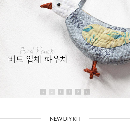
1
2
3
4
5
6
NEW DIY KIT