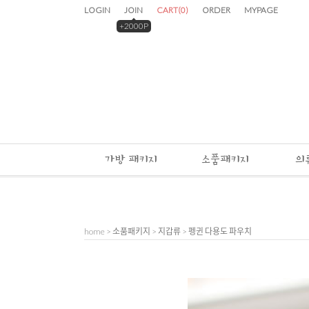
LOGIN
JOIN
CART
(
0
)
ORDER
MYPAGE
+2000P
가방 패키지
소품패키지
의
home
>
소품패키지
>
지갑류
> 펭귄 다용도 파우치