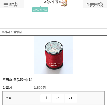
로그인
회원가입
주문조회
마이페이지
2,000원 적립
부자재
>
퀼팅실
후직스 팜(150m) 14
상품가
3,500
원
수량
+1
-1