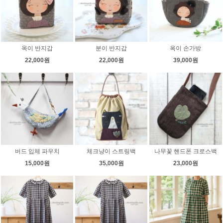
옥이 반지갑
분이 반지갑
옥이 손가방
22,000원
22,000원
39,000원
버드 입체 파우치
체크냥이 스트링백
나무꽃 핸드폰 크로스백
15,000원
35,000원
23,000원