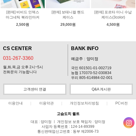
[완제] 비비드 인덱스
[완제] 보태니컬 핸드
[완제] 포르타 미니 수납
마그네틱 북라인마커
케이스
케이스(3color)
2,500원
29,000원
4,500원
CS CENTER
BANK INFO
031-267-3360
예금주 : 양미정
월,화,목,금 오후 2시~5시
국민 601501-01-002719
전화문의 가능합니다
농협 170370-52-030834
우리 805-614984-02-001
고객센터 연결
Q&A 게시판
이용안내
이용약관
개인정보처리방침
PC버전
고슴도치 퀼트
대표 : 양미정 ㅣ 개인정보 보호 책임자 : 양미정
사업자 등록번호 : 124-14-89399
통신판매업신고번호 : 동부 제2006-73