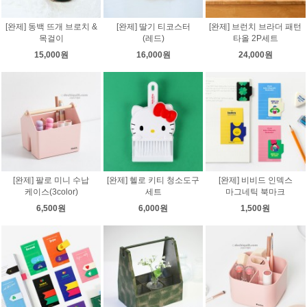
[완제] 동백 뜨개 브로치 &
[완제] 딸기 티코스터
[완제] 브런치 브라더 패턴
목걸이
(레드)
타올 2P세트
15,000원
16,000원
24,000원
[완제] 팔로 미니 수납
[완제] 헬로 키티 청소도구
[완제] 비비드 인덱스
케이스(3color)
세트
마그네틱 북마크
6,500원
6,000원
1,500원