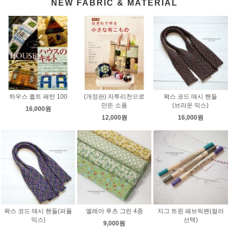
NEW FABRIC & MATERIAL
하우스 퀼트 패턴 100
(개정판) 자투리천으로
왁스 코드 매시 핸들
만든 소품
(브라운 믹스)
16,000원
12,000원
16,000원
왁스 코드 매시 핸들(퍼플
엘레아 루츠 그린 4종
지그 트윈 패브릭펜(컬러
믹스)
선택)
9,000원