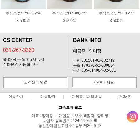
후직스 팜(150m) 260
후직스 팜(150m) 268
후직스 팜(150m) 271
3,500원
3,500원
3,500원
CS CENTER
BANK INFO
031-267-3360
예금주 : 양미정
월,화,목,금 오후 2시~5시
국민 601501-01-002719
전화문의 가능합니다
농협 170370-52-030834
우리 805-614984-02-001
고객센터 연결
Q&A 게시판
이용안내
이용약관
개인정보처리방침
PC버전
고슴도치 퀼트
대표 : 양미정 ㅣ 개인정보 보호 책임자 : 양미정
사업자 등록번호 : 124-14-89399
통신판매업신고번호 : 동부 제2006-73
전화 : 031-267-3360 ㅣ 팩스 : 031-287-3360
주소 : 경기도 용인시 기흥구 한보라2로 47-31 고슴도치 하우스