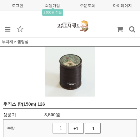
로그인
회원가입
주문조회
마이페이지
2,000원 적립
부자재
>
퀼팅실
후직스 팜(150m) 126
상품가
3,500
원
수량
+1
-1