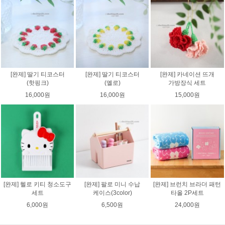
[완제] 딸기 티코스터
[완제] 딸기 티코스터
[완제] 카네이션 뜨개
(핫핑크)
(옐로)
가방장식 세트
16,000원
16,000원
15,000원
[완제] 헬로 키티 청소도구
[완제] 팔로 미니 수납
[완제] 브런치 브라더 패턴
세트
케이스(3color)
타올 2P세트
6,000원
6,500원
24,000원