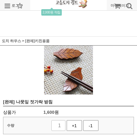
로그인
회원가입
주문조회
마이페이지
2,000원 적립
도치 하우스
>
[완제]키친용품
[완제] 나뭇잎 젓가락 받침
상품가
1,600
원
수량
+1
-1