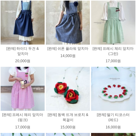
[완제] 하이디 두건 &
[완제] 쉬폰 플라워 앞치마
[완제] 프레시 체리 앞치마
앞치마
(그린)
14,000원
20,000원
17,000원
[완제] 프레시 체리 앞치마
[완제] 동백 뜨개 브로치 &
[완제] 딸기 티코스터
(핑크)
목걸이
(레드)
17,000원
15,000원
16,000원