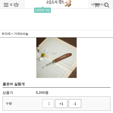
로그인
회원가입
주문조회
마이페이지
2,000원 적립
부자재
>
가위&바늘
클로버 실뜯개
상품가
5,200
원
수량
+1
-1