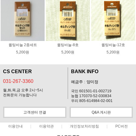
퀼팅바늘 2종세트
퀼팅바늘-8호
퀼팅바늘-12호
5,200원
5,200원
5,200원
CS CENTER
BANK INFO
031-267-3360
예금주 : 양미정
월,화,목,금 오후 2시~5시
국민 601501-01-002719
전화문의 가능합니다
농협 170370-52-030834
우리 805-614984-02-001
고객센터 연결
Q&A 게시판
이용안내
이용약관
개인정보처리방침
PC버전