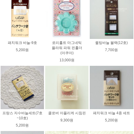
패치워크 바늘-9호
로리홀트 마그네틱
퀼팅바늘 블랙(12호)
플라워 파워 핀홀더
5,200원
7,700원
(아쿠아)
13,000원
프랑스 자수바늘세트(7호
클로버 아플리케 시침핀
패치워크 바늘 4종 세트
~10호)
9,300원
5,200원
5,200원