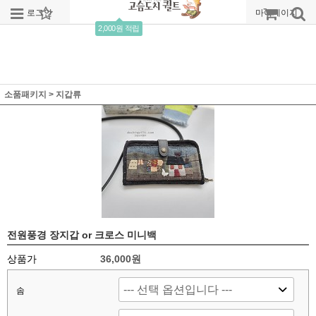
로그인
회원가입
주문조회
마이페이지
2,000원 적립
소품패키지
>
지갑류
전원풍경 장지갑 or 크로스 미니백
상품가
36,000원
솜