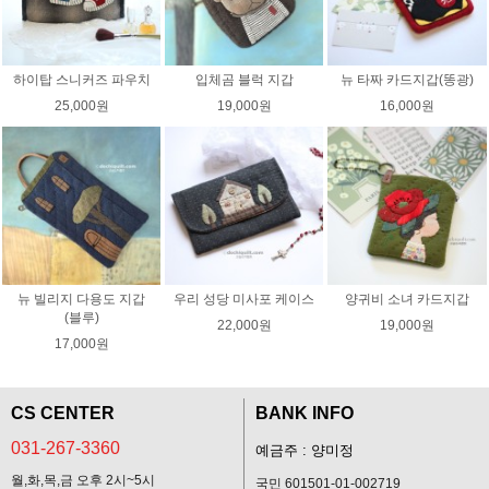
하이탑 스니커즈 파우치
입체곰 블럭 지갑
뉴 타짜 카드지갑(똥광)
25,000원
19,000원
16,000원
뉴 빌리지 다용도 지갑
우리 성당 미사포 케이스
양귀비 소녀 카드지갑
(블루)
22,000원
19,000원
17,000원
CS CENTER
BANK INFO
031-267-3360
예금주 : 양미정
월,화,목,금 오후 2시~5시
국민 601501-01-002719