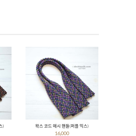
스)
왁스 코드 매시 핸들(퍼플 믹스)
16,000