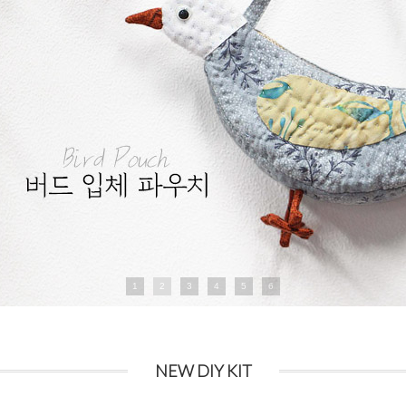
1
2
3
4
5
6
NEW DIY KIT