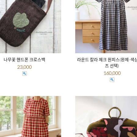
나무꽃 핸드폰 크로스백
라운드 칼라 체크 원피스(완제-색
즈 선택)
23,000
160,000