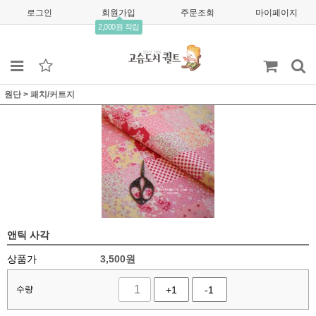
로그인
회원가입
주문조회
마이페이지
2,000원 적립
원단
>
패치/커트지
앤틱 사각
상품가
3,500
원
수량
+1
-1