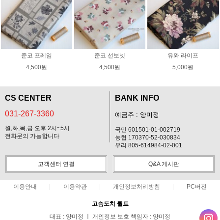
준코 프레임
준코 선보넷
유와 라이프
4,500원
4,500원
5,000원
CS CENTER
BANK INFO
031-267-3360
예금주 : 양미정
월,화,목,금 오후 2시~5시
국민 601501-01-002719
전화문의 가능합니다
농협 170370-52-030834
우리 805-614984-02-001
고객센터 연결
Q&A 게시판
이용안내
이용약관
개인정보처리방침
PC버전
고슴도치 퀼트
대표 : 양미정 ㅣ 개인정보 보호 책임자 : 양미정