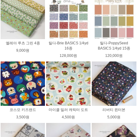
엘레아 루츠 그린 4종
틸다-Brie BASICS 1/4yd
틸다-PoppySeed
16종
BASICS 1/4yd 15종
9,000원
128,000원
120,000원
코스모 키즈랜드
마이클 밀러 캐릭터 도트
리버티 윈터본
3,500원
4,500원
5,000원