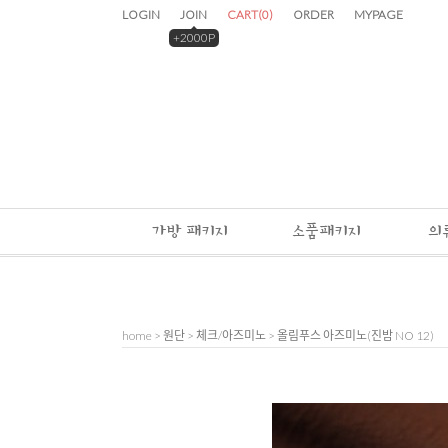
LOGIN
JOIN
CART
(
0
)
ORDER
MYPAGE
+2000P
가방 패키지
소품패키지
의
home
>
원단
>
체크/아즈미노
> 올림푸스 아즈미노(진밤 NO 12)