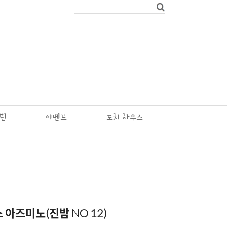
패턴
이벤트
도치 하우스
 아즈미노(진밤 NO 12)