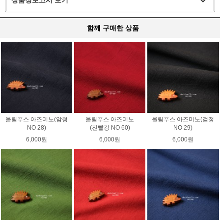
함께 구매한 상품
올림푸스 아즈미노(암청
올림푸스 아즈미노
올림푸스 아즈미노(검정
NO 28)
(진빨강 NO 60)
NO 29)
6,000원
6,000원
6,000원