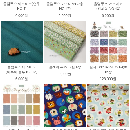
올림푸스 아즈미노(연두
올림푸스 아즈미노(다홍
올림푸스 아즈미노
NO 4)
NO 17)
(진파랑 NO 43)
6,000원
6,000원
6,000원
올림푸스 아즈미노
엘레아 루츠 그린 4종
틸다-Brie BASICS 1/4yd
(아쿠아 블루 NO 18)
16종
9,000원
6,000원
128,000원