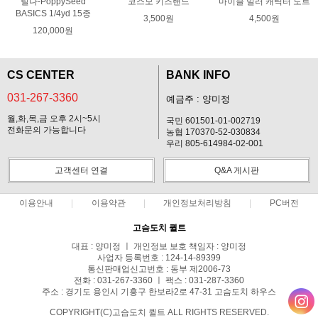
틸다-PoppySeed
코스모 키즈랜드
마이클 밀러 캐릭터 도트
BASICS 1/4yd 15종
3,500원
4,500원
120,000원
CS CENTER
BANK INFO
031-267-3360
예금주 : 양미정
월,화,목,금 오후 2시~5시
국민 601501-01-002719
전화문의 가능합니다
농협 170370-52-030834
우리 805-614984-02-001
고객센터 연결
Q&A 게시판
이용안내
이용약관
개인정보처리방침
PC버전
고슴도치 퀼트
대표 : 양미정 ㅣ 개인정보 보호 책임자 : 양미정
사업자 등록번호 : 124-14-89399
통신판매업신고번호 : 동부 제2006-73
전화 : 031-267-3360 ㅣ 팩스 : 031-287-3360
주소 : 경기도 용인시 기흥구 한보라2로 47-31 고슴도치 하우스
COPYRIGHT(C)고슴도치 퀼트 ALL RIGHTS RESERVED.