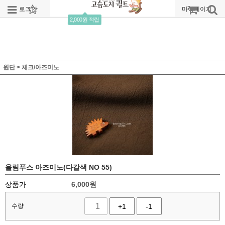
로그인
회원가입
주문조회
마이페이지
2,000원 적립
원단
>
체크/아즈미노
올림푸스 아즈미노(다갈색 NO 55)
상품가
6,000
원
수량
+1
-1