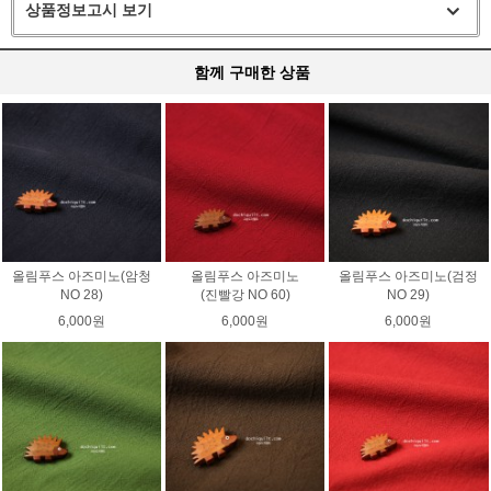
상품정보고시 보기
함께 구매한 상품
올림푸스 아즈미노(암청
올림푸스 아즈미노
올림푸스 아즈미노(검정
NO 28)
(진빨강 NO 60)
NO 29)
6,000원
6,000원
6,000원