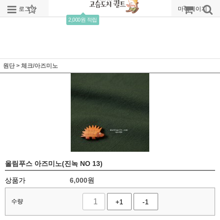
로그인
회원가입
주문조회
마이페이지
2,000원 적립
원단
>
체크/아즈미노
올림푸스 아즈미노(진녹 NO 13)
상품가
6,000
원
수량
+1
-1