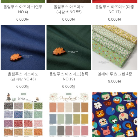
올림푸스 아즈미노(연두
올림푸스 아즈미노
올림푸스 아즈미노(다홍
NO 4)
(다갈색 NO 55)
NO 17)
6,000원
6,000원
6,000원
올림푸스 아즈미노
올림푸스 아즈미노(청록
엘레아 루츠 그린 4종
(진파랑 NO 43)
NO 19)
9,000원
6,000원
6,000원