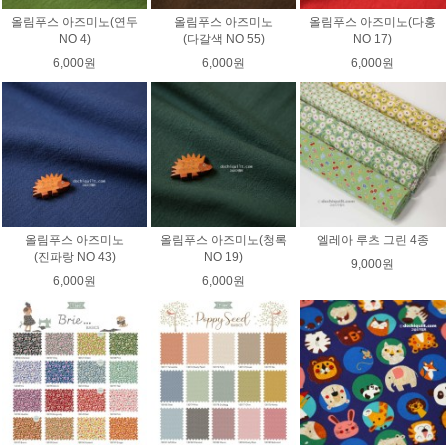
올림푸스 아즈미노(연두
올림푸스 아즈미노
올림푸스 아즈미노(다홍
NO 4)
(다갈색 NO 55)
NO 17)
6,000원
6,000원
6,000원
올림푸스 아즈미노
올림푸스 아즈미노(청록
엘레아 루츠 그린 4종
(진파랑 NO 43)
NO 19)
9,000원
6,000원
6,000원