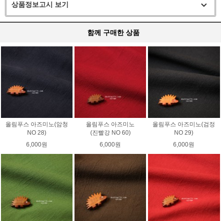
상품정보고시 보기
함께 구매한 상품
올림푸스 아즈미노(암청
올림푸스 아즈미노
올림푸스 아즈미노(검정
NO 28)
(진빨강 NO 60)
NO 29)
6,000원
6,000원
6,000원