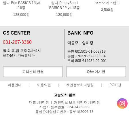
틸다-Brie BASICS 1/4yd
틸다-PoppySeed
코스모 키즈랜드
16종
BASICS 1/4yd 15종
3,500원
128,000원
120,000원
CS CENTER
BANK INFO
031-267-3360
예금주 : 양미정
월,화,목,금 오후 2시~5시
국민 601501-01-002719
전화문의 가능합니다
농협 170370-52-030834
우리 805-614984-02-001
고객센터 연결
Q&A 게시판
이용안내
이용약관
개인정보처리방침
PC버전
고슴도치 퀼트
대표 : 양미정 ㅣ 개인정보 보호 책임자 : 양미정
사업자 등록번호 : 124-14-89399
통신판매업신고번호 : 동부 제2006-73
전화 : 031-267-3360 ㅣ 팩스 : 031-287-3360
주소 : 경기도 용인시 기흥구 한보라2로 47-31 고슴도치 하우스