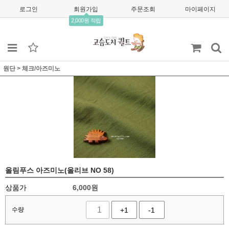
로그인
회원가입
주문조회
마이페이지
2,000원 적립
원단
>
체크/아즈미노
올림푸스 아즈미노(올리브 NO 58)
상품가
6,000
원
수량
+1
-1