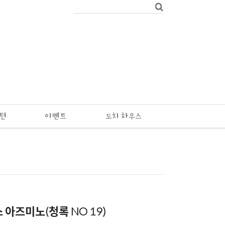
패턴
이벤트
도치 하우스
 아즈미노(청록 NO 19)