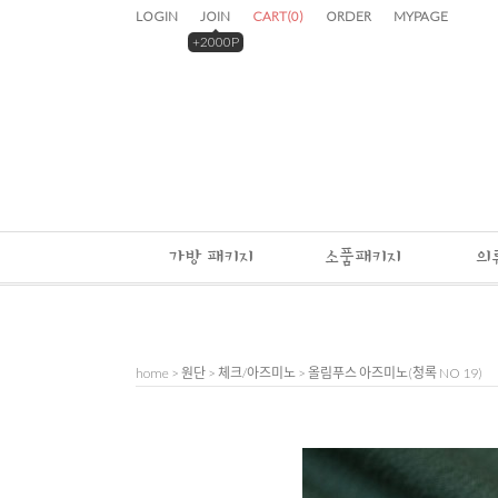
LOGIN
JOIN
CART
(
0
)
ORDER
MYPAGE
+2000P
가방 패키지
소품패키지
의
home
>
원단
>
체크/아즈미노
> 올림푸스 아즈미노(청록 NO 19)