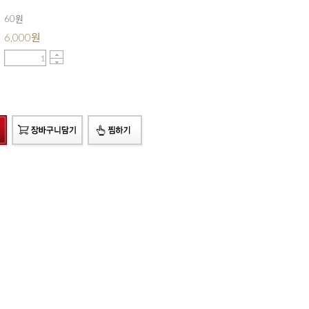
60원
6,000
원