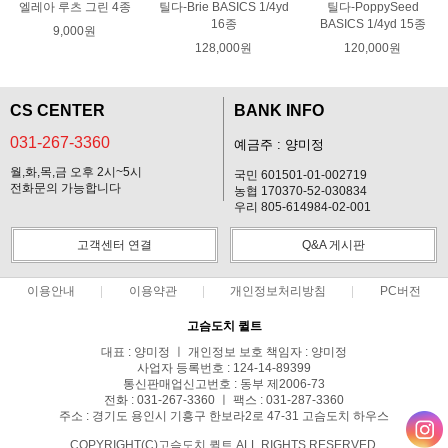
엘레아 루츠 그린 4종
틸다-Brie BASICS 1/4yd
틸다-PoppySeed
16종
BASICS 1/4yd 15종
9,000원
128,000원
120,000원
CS CENTER
BANK INFO
031-267-3360
예금주 : 양미정
월,화,목,금 오후 2시~5시
국민 601501-01-002719
전화문의 가능합니다
농협 170370-52-030834
우리 805-614984-02-001
고객센터 연결
Q&A 게시판
이용안내
이용약관
개인정보처리방침
PC버전
고슴도치 퀼트
대표 : 양미정 ㅣ 개인정보 보호 책임자 : 양미정
사업자 등록번호 : 124-14-89399
통신판매업신고번호 : 동부 제2006-73
전화 : 031-267-3360 ㅣ 팩스 : 031-287-3360
주소 : 경기도 용인시 기흥구 한보라2로 47-31 고슴도치 하우스
COPYRIGHT(C)고슴도치 퀼트 ALL RIGHTS RESERVED.