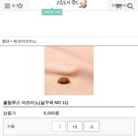
로그인
회원가입
주문조회
마이페이지
2,000원 적립
원단
>
체크/아즈미노
올림푸스 아즈미노(살구색 NO 11)
상품가
6,000
원
수량
+1
-1