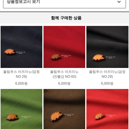
상품정보고시 보기
함께 구매한 상품
올림푸스 아즈미노(암청
올림푸스 아즈미노
올림푸스 아즈미노(검정
NO 28)
(진빨강 NO 60)
NO 29)
6,000원
6,000원
6,000원