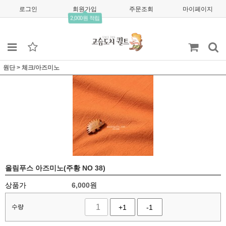
로그인
회원가입
주문조회
마이페이지
2,000원 적립
원단
>
체크/아즈미노
올림푸스 아즈미노(주황 NO 38)
상품가
6,000
원
수량
+1
-1