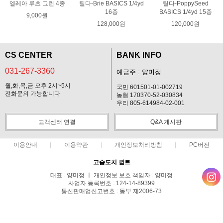
엘레아 루츠 그린 4종
틸다-Brie BASICS 1/4yd
틸다-PoppySeed
16종
BASICS 1/4yd 15종
9,000원
128,000원
120,000원
CS CENTER
BANK INFO
031-267-3360
예금주 : 양미정
월,화,목,금 오후 2시~5시
국민 601501-01-002719
전화문의 가능합니다
농협 170370-52-030834
우리 805-614984-02-001
고객센터 연결
Q&A 게시판
이용안내
이용약관
개인정보처리방침
PC버전
고슴도치 퀼트
대표 : 양미정 ㅣ 개인정보 보호 책임자 : 양미정
사업자 등록번호 : 124-14-89399
통신판매업신고번호 : 동부 제2006-73
전화 : 031-267-3360 ㅣ 팩스 : 031-287-3360
주소 : 경기도 용인시 기흥구 한보라2로 47-31 고슴도치 하우스
COPYRIGHT(C)고슴도치 퀼트 ALL RIGHTS RESERVED.