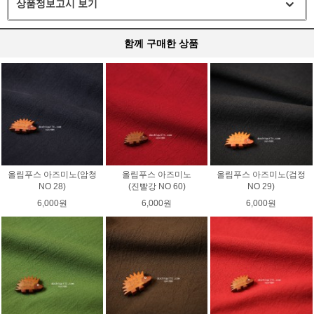
상품정보고시 보기
함께 구매한 상품
올림푸스 아즈미노(암청
올림푸스 아즈미노
올림푸스 아즈미노(검정
NO 28)
(진빨강 NO 60)
NO 29)
6,000원
6,000원
6,000원