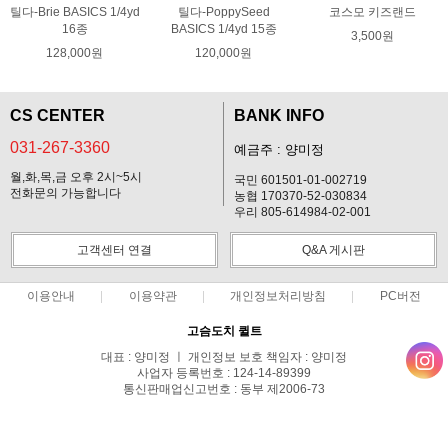
틸다-Brie BASICS 1/4yd
틸다-PoppySeed
코스모 키즈랜드
16종
BASICS 1/4yd 15종
3,500원
128,000원
120,000원
CS CENTER
BANK INFO
031-267-3360
예금주 : 양미정
월,화,목,금 오후 2시~5시
국민 601501-01-002719
전화문의 가능합니다
농협 170370-52-030834
우리 805-614984-02-001
고객센터 연결
Q&A 게시판
이용안내
이용약관
개인정보처리방침
PC버전
고슴도치 퀼트
대표 : 양미정 ㅣ 개인정보 보호 책임자 : 양미정
사업자 등록번호 : 124-14-89399
통신판매업신고번호 : 동부 제2006-73
전화 : 031-267-3360 ㅣ 팩스 : 031-287-3360
주소 : 경기도 용인시 기흥구 한보라2로 47-31 고슴도치 하우스