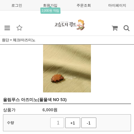
로그인
회원가입
주문조회
마이페이지
2,000원 적립
원단
>
체크/아즈미노
올림푸스 아즈미노(풀물색 NO 53)
상품가
6,000
원
수량
+1
-1