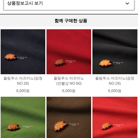
상품정보고시 보기
함께 구매한 상품
올림푸스 아즈미노(암청
올림푸스 아즈미노
올림푸스 아즈미노(검정
NO 28)
(진빨강 NO 60)
NO 29)
6,000원
6,000원
6,000원