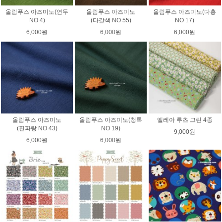
올림푸스 아즈미노(연두
올림푸스 아즈미노
올림푸스 아즈미노(다홍
NO 4)
(다갈색 NO 55)
NO 17)
6,000원
6,000원
6,000원
올림푸스 아즈미노
올림푸스 아즈미노(청록
엘레아 루츠 그린 4종
(진파랑 NO 43)
NO 19)
9,000원
6,000원
6,000원