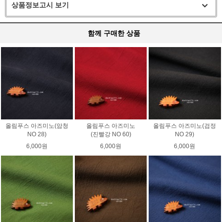
상품정보고시 보기
함께 구매한 상품
올림푸스 아즈미노(암청
올림푸스 아즈미노
올림푸스 아즈미노(검정
NO 28)
(진빨강 NO 60)
NO 29)
6,000원
6,000원
6,000원