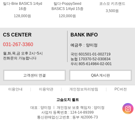
틸다-Brie BASICS 1/4yd
틸다-PoppySeed
코스모 키즈랜드
16종
BASICS 1/4yd 15종
3,500원
128,000원
120,000원
CS CENTER
BANK INFO
031-267-3360
예금주 : 양미정
월,화,목,금 오후 2시~5시
국민 601501-01-002719
전화문의 가능합니다
농협 170370-52-030834
우리 805-614984-02-001
고객센터 연결
Q&A 게시판
이용안내
이용약관
개인정보처리방침
PC버전
고슴도치 퀼트
대표 : 양미정 ㅣ 개인정보 보호 책임자 : 양미정
사업자 등록번호 : 124-14-89399
통신판매업신고번호 : 동부 제2006-73
전화 : 031-267-3360 ㅣ 팩스 : 031-287-3360
주소 : 경기도 용인시 기흥구 한보라2로 47-31 고슴도치 하우스