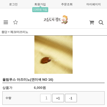
로그인
회원가입
주문조회
마이페이지
2,000원 적립
원단
>
체크/아즈미노
올림푸스 아즈미노(연미색 NO 16)
상품가
6,000
원
수량
+1
-1