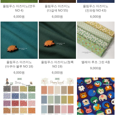
올림푸스 아즈미노(연두
올림푸스 아즈미노
올림푸스 아즈미노
NO 4)
(다갈색 NO 55)
(진파랑 NO 43)
6,000원
6,000원
6,000원
올림푸스 아즈미노
올림푸스 아즈미노(청록
엘레아 루츠 그린 4종
(아쿠아 블루 NO 18)
NO 19)
9,000원
6,000원
6,000원