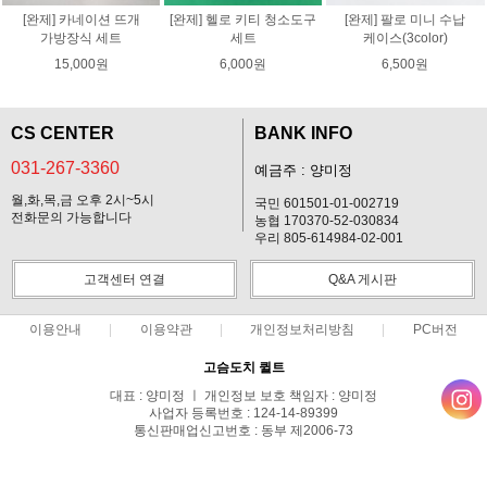
[완제] 카네이션 뜨개
[완제] 헬로 키티 청소도구
[완제] 팔로 미니 수납
가방장식 세트
세트
케이스(3color)
15,000원
6,000원
6,500원
CS CENTER
BANK INFO
031-267-3360
예금주 : 양미정
월,화,목,금 오후 2시~5시
국민 601501-01-002719
전화문의 가능합니다
농협 170370-52-030834
우리 805-614984-02-001
고객센터 연결
Q&A 게시판
이용안내
이용약관
개인정보처리방침
PC버전
고슴도치 퀼트
대표 : 양미정 ㅣ 개인정보 보호 책임자 : 양미정
사업자 등록번호 : 124-14-89399
통신판매업신고번호 : 동부 제2006-73
전화 : 031-267-3360 ㅣ 팩스 : 031-287-3360
주소 : 경기도 용인시 기흥구 한보라2로 47-31 고슴도치 하우스