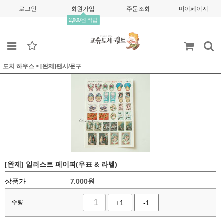
로그인
회원가입
주문조회
마이페이지
2,000원 적립
도치 하우스
>
[완제]팬시/문구
[완제] 일러스트 페이퍼(우표 & 라벨)
상품가
7,000
원
수량
+1
-1