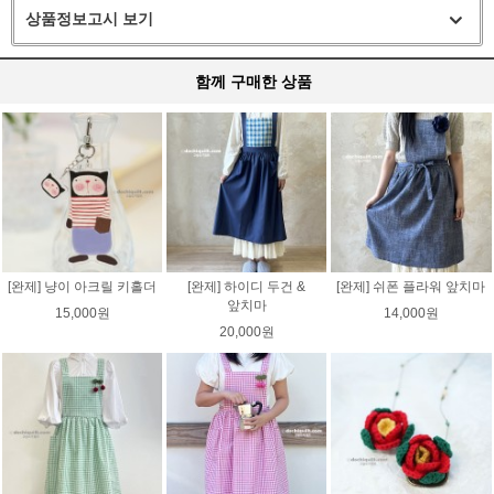
상품정보고시 보기
함께 구매한 상품
[완제] 냥이 아크릴 키홀더
[완제] 하이디 두건 &
[완제] 쉬폰 플라워 앞치마
앞치마
15,000원
14,000원
20,000원