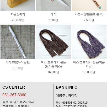
자동실꿰기
헤라
차코수성펜(볼드-블루)
25,000원
7,000원
2,500원
화이트펜(아이롱펜)
왁스 코드 매시 핸들
왁스 코드 매시 핸들(퍼플
(브라운 믹스)
믹스)
5,100원
16,000원
16,000원
CS CENTER
BANK INFO
031-267-3360
예금주 : 양미정
월,화,목,금 오후 2시~5시
국민 601501-01-002719
전화문의 가능합니다
농협 170370-52-030834