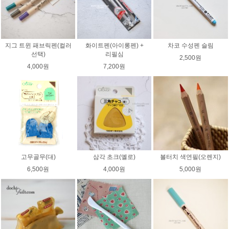
지그 트윈 패브릭펜(컬러
화이트펜(아이롱펜) +
차코 수성펜 슬림
선택)
리필심
2,500원
4,000원
7,200원
고무골무(대)
삼각 초크(옐로)
볼터치 색연필(오렌지)
6,500원
4,000원
5,000원