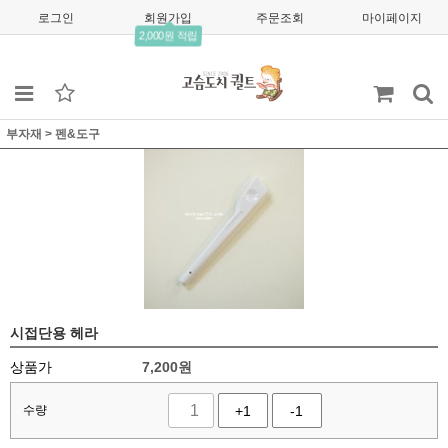
로그인
회원가입
주문조회
마이페이지
2,000원 적립
부자재
>
펜&도구
시접단용 헤라
상품가
7,200
원
수량
+1
-1