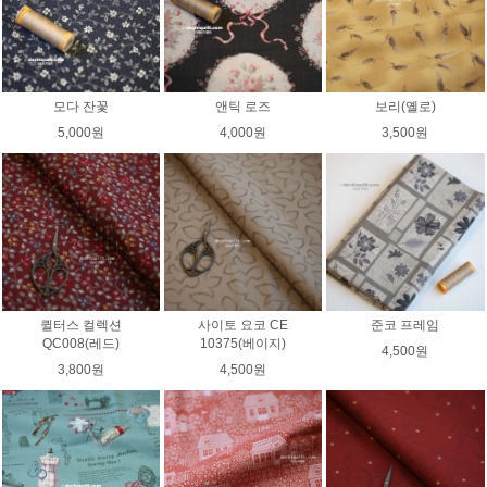
모다 잔꽃
앤틱 로즈
보리(옐로)
5,000원
4,000원
3,500원
퀼터스 컬렉션
사이토 요코 CE
준코 프레임
QC008(레드)
10375(베이지)
4,500원
3,800원
4,500원