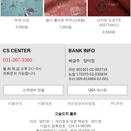
유와 소잉
틸다 홈타운 하우스(코랄)
사이토 요코 CE
10377(레드)
4,500원
7,000원
4,500원
CS CENTER
BANK INFO
031-267-3360
예금주 : 양미정
월,화,목,금 오후 2시~5시
국민 601501-01-002719
전화문의 가능합니다
농협 170370-52-030834
우리 805-614984-02-001
고객센터 연결
Q&A 게시판
이용안내
이용약관
개인정보처리방침
PC버전
고슴도치 퀼트
대표 : 양미정 ㅣ 개인정보 보호 책임자 : 양미정
사업자 등록번호 : 124-14-89399
통신판매업신고번호 : 동부 제2006-73