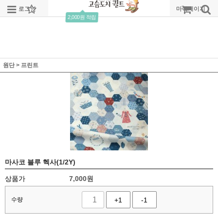
로그인
회원가입
주문조회
마이페이지
2,000원 적립
원단
>
프린트
마사코 블루 헥사(1/2Y)
상품가
7,000
원
수량
+1
-1