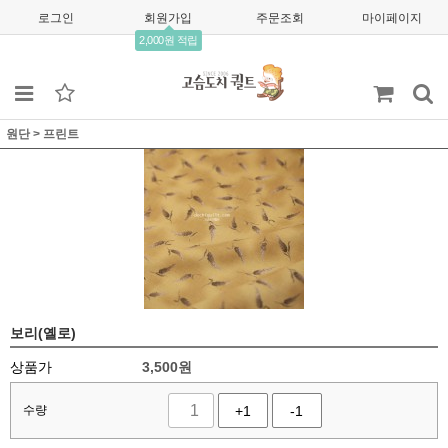
로그인
회원가입
주문조회
마이페이지
2,000원 적립
원단
>
프린트
보리(옐로)
상품가
3,500
원
수량
+1
-1