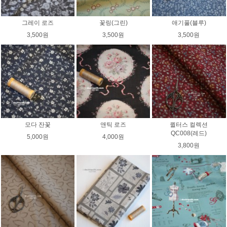
그레이 로즈
꽃링(그린)
애기풀(블루)
3,500원
3,500원
3,500원
모다 잔꽃
앤틱 로즈
퀼터스 컬렉션
QC008(레드)
5,000원
4,000원
3,800원