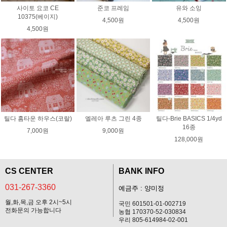
사이토 요코 CE
준코 프레임
유와 소잉
10375(베이지)
4,500원
4,500원
4,500원
틸다 홈타운 하우스(코랄)
엘레아 루츠 그린 4종
틸다-Brie BASICS 1/4yd
16종
7,000원
9,000원
128,000원
CS CENTER
BANK INFO
031-267-3360
예금주 : 양미정
월,화,목,금 오후 2시~5시
국민 601501-01-002719
전화문의 가능합니다
농협 170370-52-030834
우리 805-614984-02-001