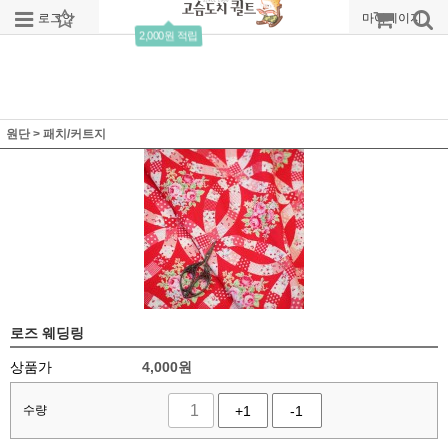
로그인
회원가입
주문조회
마이페이지
2,000원 적립
원단
>
패치/커트지
로즈 웨딩링
상품가
4,000
원
수량
+1
-1