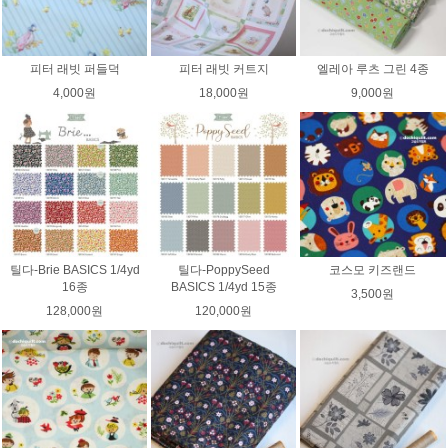
피터 래빗 퍼들덕
피터 래빗 커트지
엘레아 루츠 그린 4종
4,000원
18,000원
9,000원
틸다-Brie BASICS 1/4yd
틸다-PoppySeed
코스모 키즈랜드
16종
BASICS 1/4yd 15종
3,500원
128,000원
120,000원