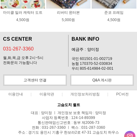
마이클 밀러 캐릭터 도트
리버티 윈터본
준코 프레임
4,500원
5,000원
4,500원
CS CENTER
BANK INFO
031-267-3360
예금주 : 양미정
월,화,목,금 오후 2시~5시
국민 601501-01-002719
전화문의 가능합니다
농협 170370-52-030834
우리 805-614984-02-001
고객센터 연결
Q&A 게시판
이용안내
이용약관
개인정보처리방침
PC버전
고슴도치 퀼트
대표 : 양미정 ㅣ 개인정보 보호 책임자 : 양미정
사업자 등록번호 : 124-14-89399
통신판매업신고번호 : 동부 제2006-73
전화 : 031-267-3360 ㅣ 팩스 : 031-287-3360
주소 : 경기도 용인시 기흥구 한보라2로 47-31 고슴도치 하우스