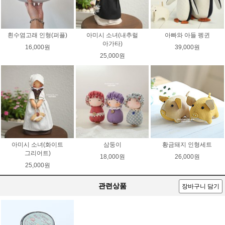
흰수염고래 인형(퍼플)
아미시 소녀(내추럴
아빠와 아들 펭귄
아가타)
16,000원
39,000원
25,000원
아미시 소녀(화이트
삼둥이
황금돼지 인형세트
그리어트)
18,000원
26,000원
25,000원
관련상품
장바구니 담기