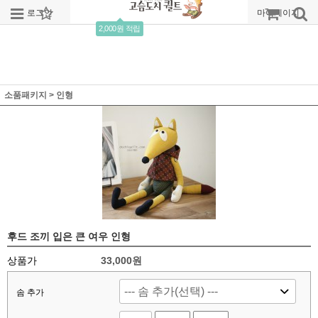
로그인
회원가입
주문조회
마이페이지
2,000원 적립
소품패키지
>
인형
후드 조끼 입은 큰 여우 인형
상품가
33,000
원
솜 추가