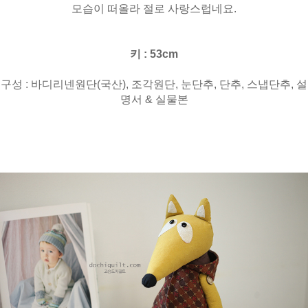
모습이 떠올라 절로 사랑스럽네요.
키 : 53cm
구성 : 바디리넨원단(국산), 조각원단, 눈단추, 단추, 스냅단추, 설
명서 & 실물본