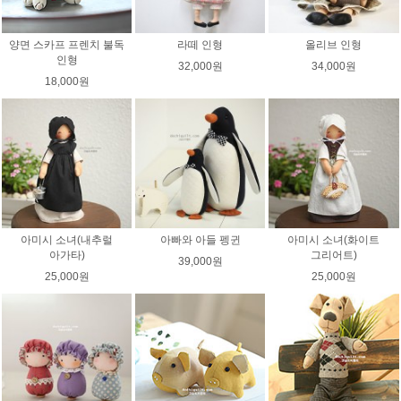
양면 스카프 프렌치 불독
라떼 인형
올리브 인형
인형
32,000원
34,000원
18,000원
아미시 소녀(내추럴
아빠와 아들 펭귄
아미시 소녀(화이트
아가타)
그리어트)
39,000원
25,000원
25,000원