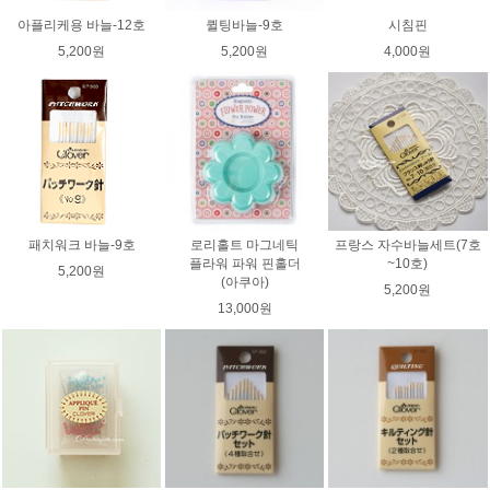
아플리케용 바늘-12호
퀼팅바늘-9호
시침핀
5,200원
5,200원
4,000원
패치워크 바늘-9호
로리홀트 마그네틱
프랑스 자수바늘세트(7호
플라워 파워 핀홀더
~10호)
5,200원
(아쿠아)
5,200원
13,000원