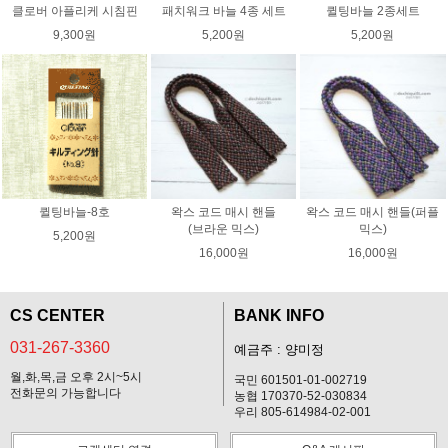
클로버 아플리케 시침핀
패치워크 바늘 4종 세트
퀼팅바늘 2종세트
9,300원
5,200원
5,200원
퀼팅바늘-8호
왁스 코드 매시 핸들
왁스 코드 매시 핸들(퍼플
(브라운 믹스)
믹스)
5,200원
16,000원
16,000원
CS CENTER
BANK INFO
031-267-3360
예금주 : 양미정
월,화,목,금 오후 2시~5시
국민 601501-01-002719
전화문의 가능합니다
농협 170370-52-030834
우리 805-614984-02-001