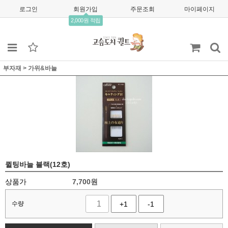
로그인
회원가입
주문조회
마이페이지
2,000원 적립
부자재
>
가위&바늘
퀼팅바늘 블랙(12호)
상품가
7,700
원
수량
+1
-1