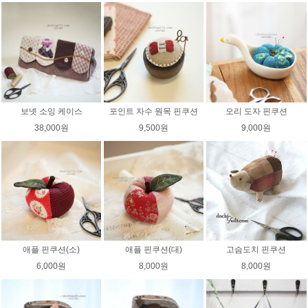
보넷 소잉 케이스
포인트 자수 원목 핀쿠션
오리 도자 핀쿠션
38,000원
9,500원
9,000원
애플 핀쿠션(소)
애플 핀쿠션(대)
고슴도치 핀쿠션
6,000원
8,000원
8,000원