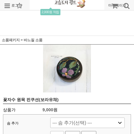
로그인
회원가입
주문조회
마이페이지
2,000원 적립
소품패키지
>
바느질 소품
꽃자수 원목 핀쿠션(보라유채)
상품가
9,000
원
솜 추가