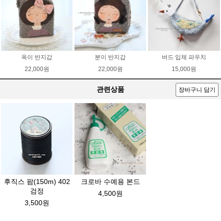
옥이 반지갑
분이 반지갑
버드 입체 파우치
22,000원
22,000원
15,000원
관련상품
장바구니 담기
후직스 팜(150m) 402
크로바 수예용 본드
검정
4,500원
3,500원