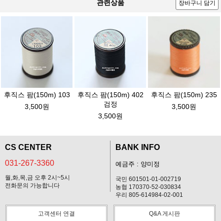
관련상품
장바구니 담기
후직스 팜(150m) 103
후직스 팜(150m) 402
후직스 팜(150m) 235
검정
3,500원
3,500원
3,500원
CS CENTER
BANK INFO
031-267-3360
예금주 : 양미정
월,화,목,금 오후 2시~5시
국민 601501-01-002719
전화문의 가능합니다
농협 170370-52-030834
우리 805-614984-02-001
고객센터 연결
Q&A 게시판