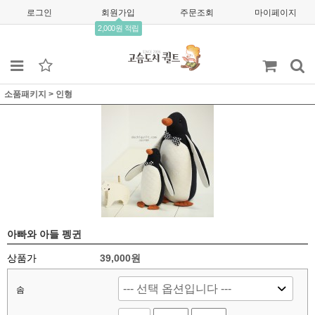
로그인
회원가입
주문조회
마이페이지
2,000원 적립
소품패키지
>
인형
아빠와 아들 펭귄
상품가
39,000원
솜