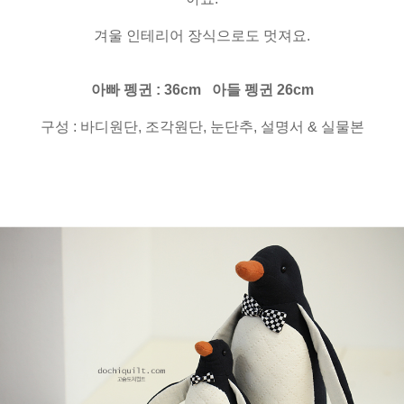
겨울 인테리어 장식으로도 멋져요.
아빠 펭귄 : 36cm 아들 펭귄 26cm
구성 : 바디원단, 조각원단, 눈단추, 설명서 & 실물본