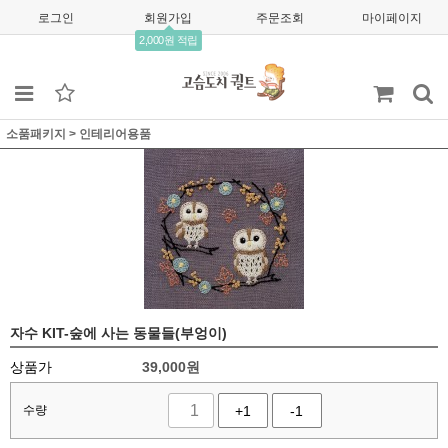
로그인
회원가입
주문조회
마이페이지
2,000원 적립
소품패키지
>
인테리어용품
자수 KIT-숲에 사는 동물들(부엉이)
상품가
39,000
원
수량
+1
-1