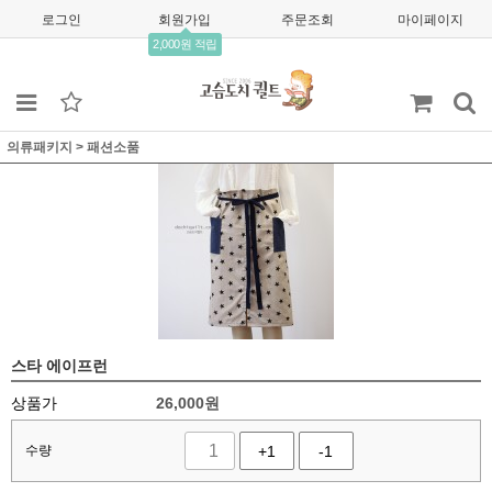
로그인
회원가입
주문조회
마이페이지
2,000원 적립
의류패키지
>
패션소품
스타 에이프런
상품가
26,000
원
수량
+1
-1